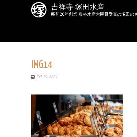
吉祥寺 塚田水産
昭和20年創業 農林水産大臣賞受賞の塚田の
IMG14
7月 19, 2021