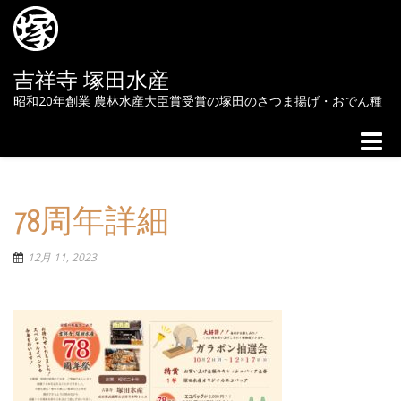
吉祥寺 塚田水産
昭和20年創業 農林水産大臣賞受賞の塚田のさつま揚げ・おでん種
Toggle
naviga
78周年詳細
12月 11, 2023