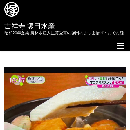
吉祥寺 塚田水産
昭和20年創業 農林水産大臣賞受賞の塚田のさつま揚げ・おでん種
Toggle
naviga